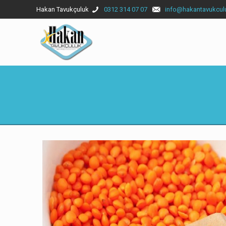
Hakan Tavukçuluk
0312 314 07 07
info@hakantavukcul