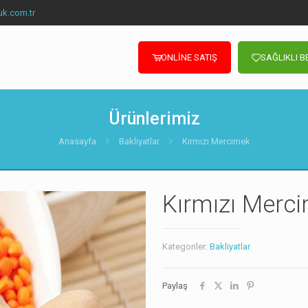
uk.com.tr
ONLİNE SATIŞ
SAĞLIKLI 
Ürünlerimiz
Anasayfa
Bakliyatlar
Kırmızı Mercimek
Kırmızı Merc
Kategoriler:
Bakliyatlar
Paylaş