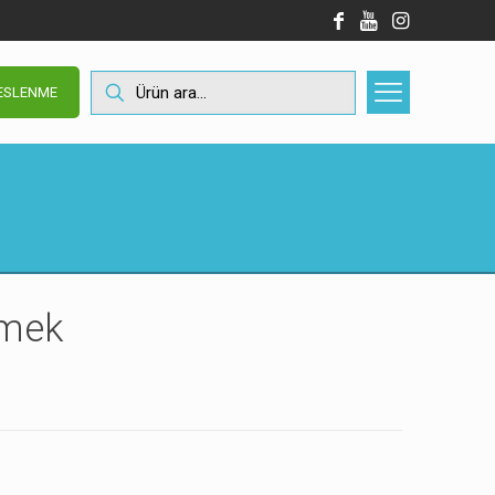
BESLENME
imek