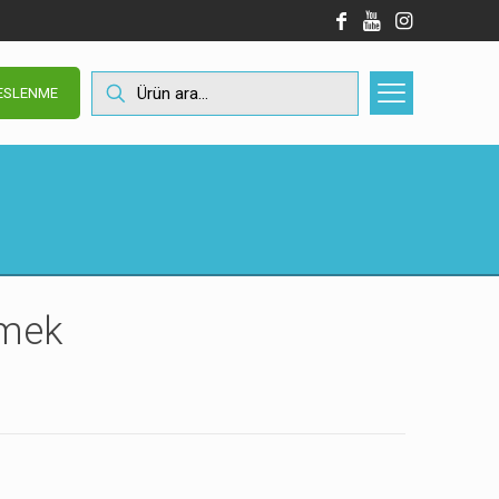
BESLENME
imek