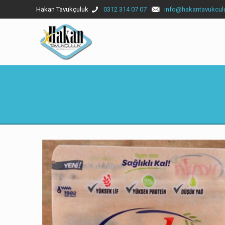
Hakan Tavukçuluk
0312 314 07 07
info@hakantavukcul