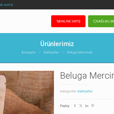
uk.com.tr
ONLİNE SATIŞ
SAĞLIKLI 
Ürünlerimiz
Anasayfa
Bakliyatlar
Beluga Mercimek
Beluga Merc
Kategoriler:
Bakliyatlar
Paylaş