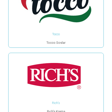
Tocco
Tocco Soslar
Rich's
Rıch's Krema