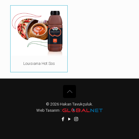
Louısıana Hot Sos
© 2026 Hakan Tavukçuluk.
Web Tasarım :