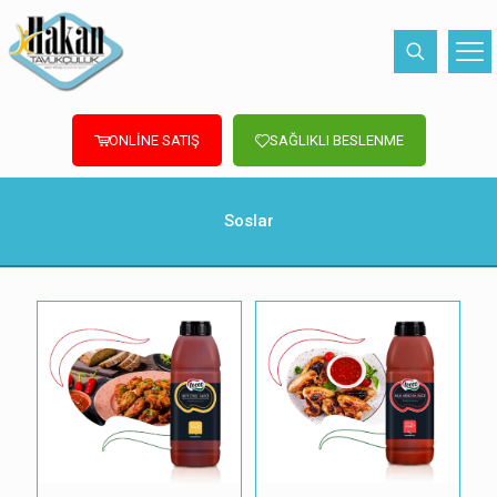
ONLİNE SATIŞ
SAĞLIKLI BESLENME
Soslar