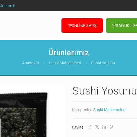
uk.com.tr
ONLİNE SATIŞ
SAĞLIKLI 
Ürünlerimiz
Anasayfa
Sushi Malzemeleri
Sushi Yosunu
Sushi Yosunu
Kategoriler:
Sushi Malzemeleri
Paylaş