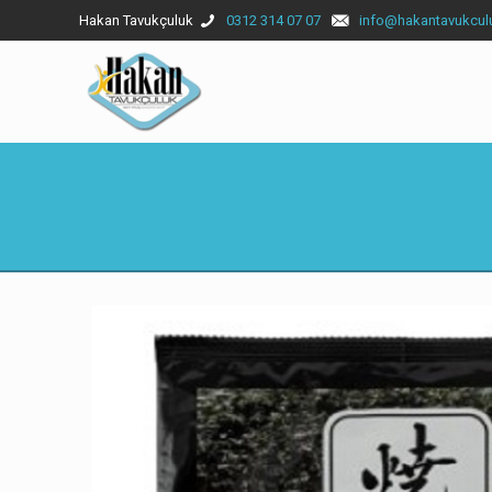
Hakan Tavukçuluk
0312 314 07 07
info@hakantavukcul